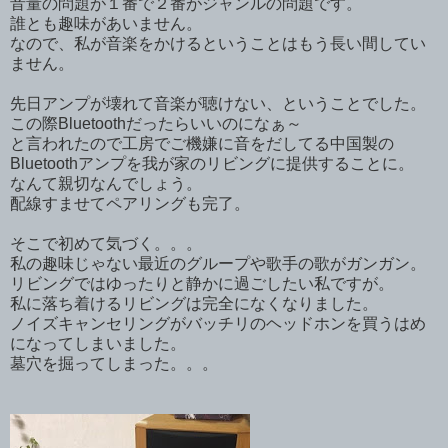
音量の問題が１番で２番がジャンルの問題です。
誰とも趣味があいません。
なので、私が音楽をかけるということはもう長い間してい
ません。
先日アンプが壊れて音楽が聴けない、ということでした。
この際Bluetoothだったらいいのになぁ～
と言われたので工房でご機嫌に音をだしてる中国製の
Bluetoothアンプを我が家のリビングに提供することに。
なんて親切なんでしょう。
配線すませてペアリングも完了。
そこで初めて気づく。。。
私の趣味じゃない最近のグループや歌手の歌がガンガン。
リビングではゆったりと静かに過ごしたい私ですが。
私に落ち着けるリビングは完全になくなりました。
ノイズキャンセリングがバッチリのヘッドホンを買うはめ
になってしまいました。
墓穴を掘ってしまった。。。