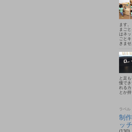
ます。
まごと
はネッ
ごとキ
きません
と足も
慢でき
れるカ
とか持
ラベル
制作
ッ
(130)