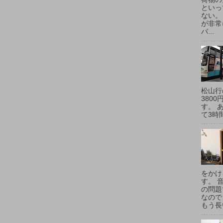
といっ
ない。
が非常
バ...
松山行
380
す。 
て3時間
をかけ
す。 
の問題
なので
もう長