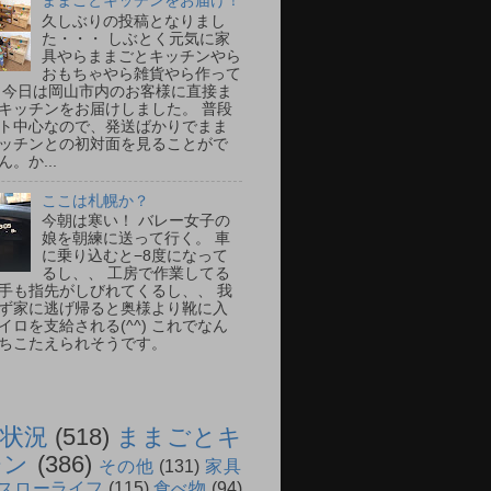
ままごとキッチンをお届け！
久しぶりの投稿となりまし
た・・・ しぶとく元気に家
具やらままごとキッチンやら
おもちゃやら雑貨やら作って
 今日は岡山市内のお客様に直接ま
キッチンをお届けしました。 普段
ト中心なので、発送ばかりでまま
ッチンとの初対面を見ることがで
。か...
ここは札幌か？
今朝は寒い！ バレー女子の
娘を朝練に送って行く。 車
に乗り込むと−8度になって
るし、、 工房で作業してる
手も指先がしびれてくるし、、 我
ず家に逃げ帰ると奥様より靴に入
イロを支給される(^^) これでなん
ちこたえられそうです。
状況
(518)
ままごとキ
チン
(386)
その他
(131)
家具
スローライフ
(115)
食べ物
(94)