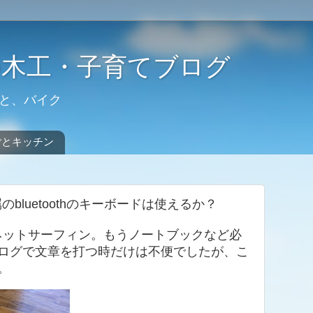
の木工・子育てブログ
と、バイク
ごとキッチン
bluetoothのキーボードは使えるか？
、ネットサーフィン。もうノートブックなど必
ログで文章を打つ時だけは不便でしたが、こ
。