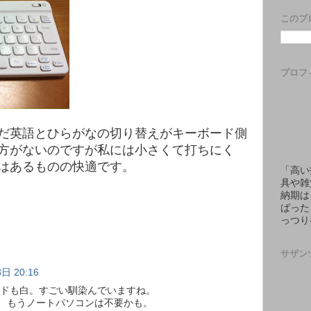
このブ
プロフ
だ英語とひらがなの切り替えがキーボード側
方がないのですが私には小さくて打ちにく
はあるものの快適です。
「高い
具や雑
納期は
ばった
っつり
サザン
日 20:16
ボードも白。すごい馴染んでいますね。
、もうノートパソコンは不要かも。