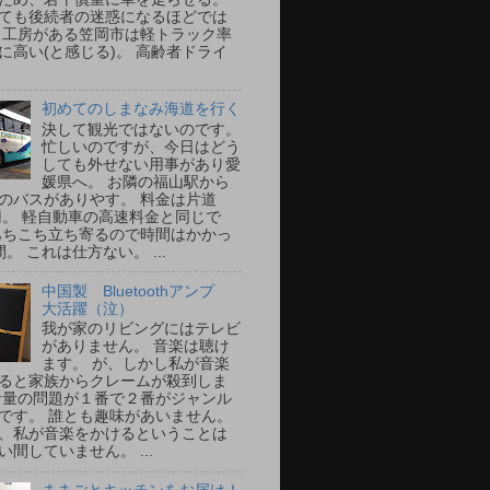
ても後続者の迷惑になるほどでは
 工房がある笠岡市は軽トラック率
に高い(と感じる)。 高齢者ドライ
初めてのしまなみ海道を行く
決して観光ではないのです。
忙しいのですが、今日はどう
しても外せない用事があり愛
媛県へ。 お隣の福山駅から
のバスがありやす。 料金は片道
0円。 軽自動車の高速料金と同じで
あちこち立ち寄るので時間はかかっ
。 これは仕方ない。 ...
中国製 Bluetoothアンプ
大活躍（泣）
我が家のリビングにはテレビ
がありません。 音楽は聴け
ます。 が、しかし私が音楽
ると家族からクレームが殺到しま
音量の問題が１番で２番がジャンル
です。 誰とも趣味があいません。
、私が音楽をかけるということは
い間していません。 ...