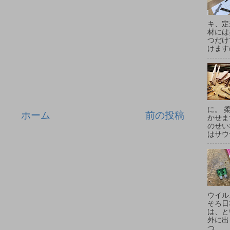
キ、定
材には
つだけ
けます
に。 
ホーム
前の投稿
かせま
のせい
はサウ
ウイル
そろ日
は、と
外に出
つ...