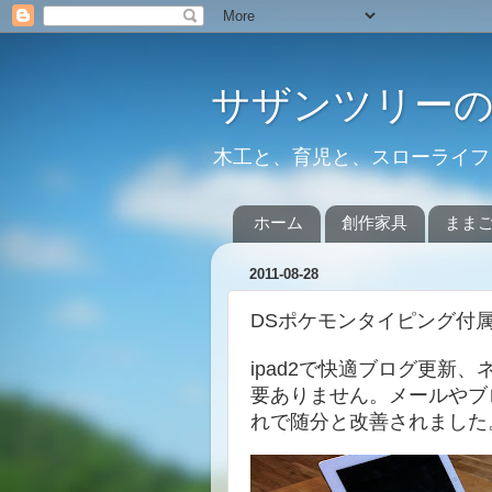
サザンツリー
木工と、育児と、スローライフ
ホーム
創作家具
まま
2011-08-28
DSポケモンタイピング付属の
ipad2で快適ブログ更新
要ありません。メールやブ
れで随分と改善されました