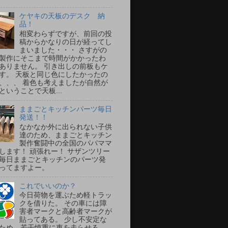
ケヤキの天板のデスク 納
品！
相変わらずですが、前回の投
稿からかなりの日が経ってし
まいました・・・ さすがの
製作にそこまで時間がかかったわ
ありません。 引き出しの前板もケ
す。 天板と同じ色にしたかったの
、、、 着色も考えましたが自然が
ということで天板...
ままごとキッチンパーツ毎日
発送！！
なかなか外に出られない子供
達のため、ままごとキッチン
製作奮闘中の全国のパパママ
します！ 頑張れー！ サザンツリー
毎日ままごとキッチンのパーツ発
ってますよー。
これでいいのか？
今日荷物を運ぶため軽トラッ
クを借りた。 その車には障
害者マークと高齢者マークが
貼ってある。 少し不安定な
ため、若干慎重に車を走らせる。