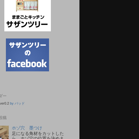
ダー
ver0.2
by バッド
投稿
ホゾ穴 墨つけ
足になる角材をカットした
ら、ホゾ穴の位置を決めま