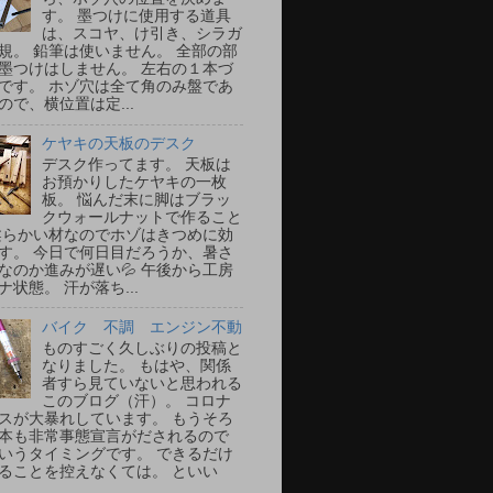
す。 墨つけに使用する道具
は、スコヤ、け引き、シラガ
規。 鉛筆は使いません。 全部の部
墨つけはしません。 左右の１本づ
です。 ホゾ穴は全て角のみ盤であ
ので、横位置は定...
ケヤキの天板のデスク
デスク作ってます。 天板は
お預かりしたケヤキの一枚
板。 悩んだ末に脚はブラッ
クウォールナットで作ること
柔らかい材なのでホゾはきつめに効
す。 今日で何日目だろうか、暑さ
なのか進みが遅い💦 午後から工房
ナ状態。 汗が落ち...
バイク 不調 エンジン不動
ものすごく久しぶりの投稿と
なりました。 もはや、関係
者すら見ていないと思われる
このブログ（汗）。 コロナ
スが大暴れしています。 もうそろ
本も非常事態宣言がだされるので
いうタイミングです。 できるだけ
ることを控えなくては。 といい