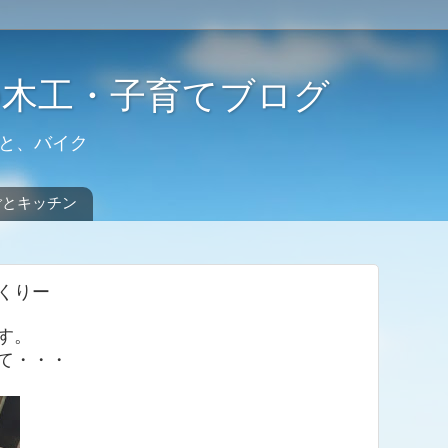
の木工・子育てブログ
と、バイク
ごとキッチン
くりー
す。
て・・・