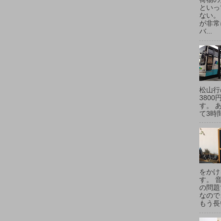
といっ
ない。
が非常
バ...
松山行
380
す。 
て3時間
をかけ
す。 
の問題
なので
もう長