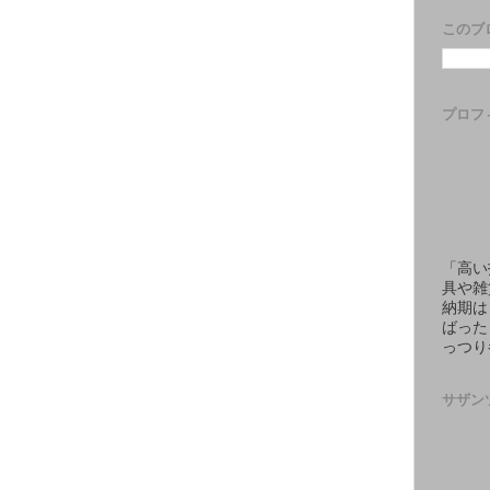
このブ
プロフ
「高い
具や雑
納期は
ばった
っつり
サザン