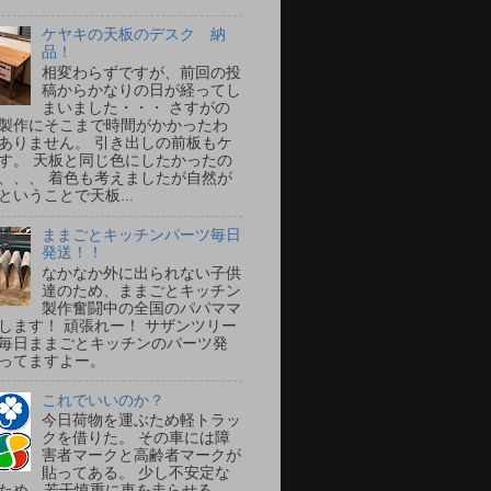
ケヤキの天板のデスク 納
品！
相変わらずですが、前回の投
稿からかなりの日が経ってし
まいました・・・ さすがの
製作にそこまで時間がかかったわ
ありません。 引き出しの前板もケ
す。 天板と同じ色にしたかったの
、、、 着色も考えましたが自然が
ということで天板...
ままごとキッチンパーツ毎日
発送！！
なかなか外に出られない子供
達のため、ままごとキッチン
製作奮闘中の全国のパパママ
します！ 頑張れー！ サザンツリー
毎日ままごとキッチンのパーツ発
ってますよー。
これでいいのか？
今日荷物を運ぶため軽トラッ
クを借りた。 その車には障
害者マークと高齢者マークが
貼ってある。 少し不安定な
ため、若干慎重に車を走らせる。