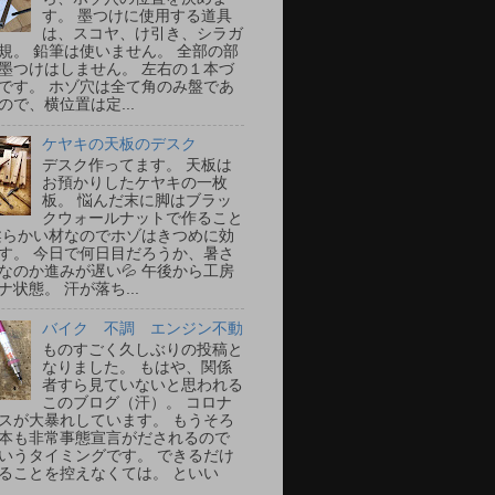
す。 墨つけに使用する道具
は、スコヤ、け引き、シラガ
規。 鉛筆は使いません。 全部の部
墨つけはしません。 左右の１本づ
です。 ホゾ穴は全て角のみ盤であ
ので、横位置は定...
ケヤキの天板のデスク
デスク作ってます。 天板は
お預かりしたケヤキの一枚
板。 悩んだ末に脚はブラッ
クウォールナットで作ること
柔らかい材なのでホゾはきつめに効
す。 今日で何日目だろうか、暑さ
なのか進みが遅い💦 午後から工房
ナ状態。 汗が落ち...
バイク 不調 エンジン不動
ものすごく久しぶりの投稿と
なりました。 もはや、関係
者すら見ていないと思われる
このブログ（汗）。 コロナ
スが大暴れしています。 もうそろ
本も非常事態宣言がだされるので
いうタイミングです。 できるだけ
ることを控えなくては。 といい