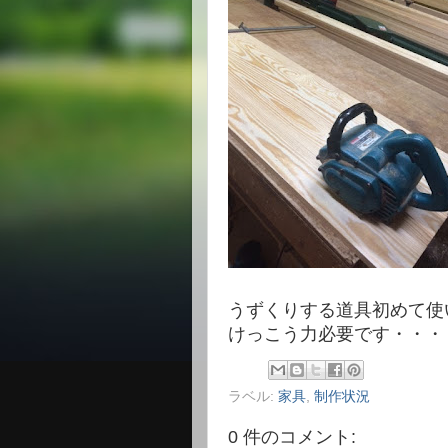
うずくりする道具初めて使
けっこう力必要です・・・
ラベル:
家具
,
制作状況
0 件のコメント: