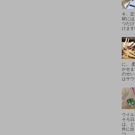
キ、定
材には
つだけ
けます
に。 
かせま
のせい
はサウ
ウイル
そろ日
は、と
外に出
つ...