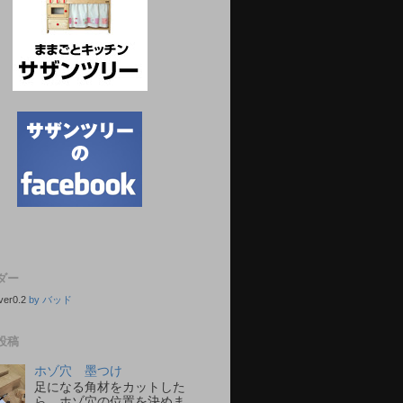
ダー
ver0.2
by バッド
投稿
ホゾ穴 墨つけ
足になる角材をカットした
ら、ホゾ穴の位置を決めま