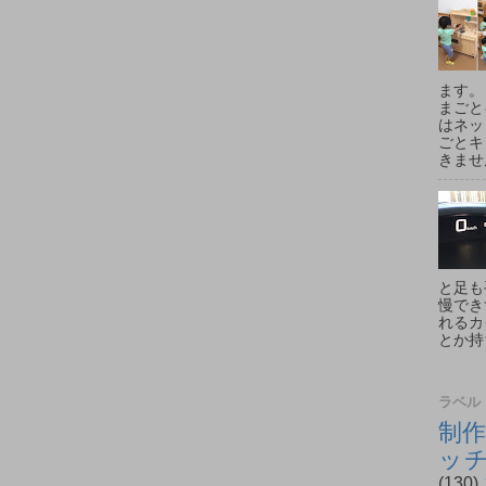
ます。
まごと
はネッ
ごとキ
きません
と足も
慢でき
れるカ
とか持
ラベル
制作
ッ
(130)