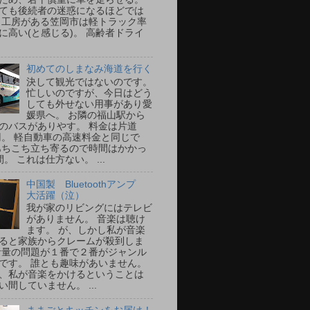
ても後続者の迷惑になるほどでは
 工房がある笠岡市は軽トラック率
に高い(と感じる)。 高齢者ドライ
初めてのしまなみ海道を行く
決して観光ではないのです。
忙しいのですが、今日はどう
しても外せない用事があり愛
媛県へ。 お隣の福山駅から
のバスがありやす。 料金は片道
0円。 軽自動車の高速料金と同じで
あちこち立ち寄るので時間はかかっ
。 これは仕方ない。 ...
中国製 Bluetoothアンプ
大活躍（泣）
我が家のリビングにはテレビ
がありません。 音楽は聴け
ます。 が、しかし私が音楽
ると家族からクレームが殺到しま
音量の問題が１番で２番がジャンル
です。 誰とも趣味があいません。
、私が音楽をかけるということは
い間していません。 ...