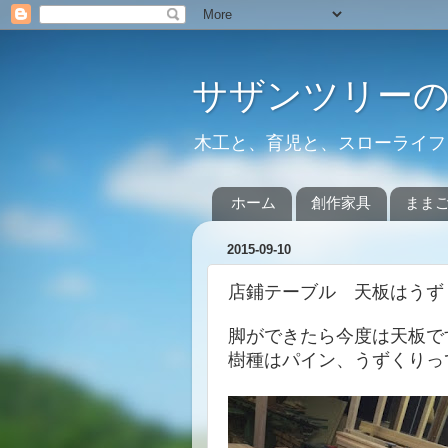
サザンツリー
木工と、育児と、スローライフ
ホーム
創作家具
まま
2015-09-10
店鋪テーブル 天板はうず
脚ができたら今度は天板で
樹種はパイン、うずくりっ