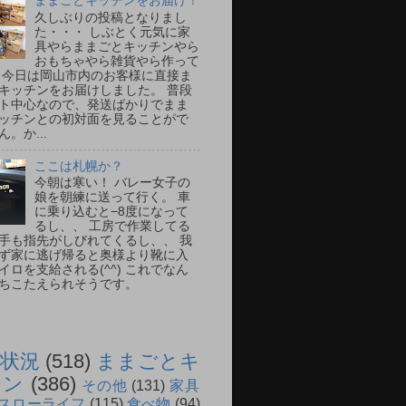
ままごとキッチンをお届け！
久しぶりの投稿となりまし
た・・・ しぶとく元気に家
具やらままごとキッチンやら
おもちゃやら雑貨やら作って
 今日は岡山市内のお客様に直接ま
キッチンをお届けしました。 普段
ト中心なので、発送ばかりでまま
ッチンとの初対面を見ることがで
。か...
ここは札幌か？
今朝は寒い！ バレー女子の
娘を朝練に送って行く。 車
に乗り込むと−8度になって
るし、、 工房で作業してる
手も指先がしびれてくるし、、 我
ず家に逃げ帰ると奥様より靴に入
イロを支給される(^^) これでなん
ちこたえられそうです。
状況
(518)
ままごとキ
チン
(386)
その他
(131)
家具
スローライフ
(115)
食べ物
(94)