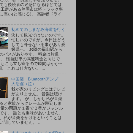
ても後続者の迷惑になるほどでは
 工房がある笠岡市は軽トラック率
に高い(と感じる)。 高齢者ドライ
初めてのしまなみ海道を行く
決して観光ではないのです。
忙しいのですが、今日はどう
しても外せない用事があり愛
媛県へ。 お隣の福山駅から
のバスがありやす。 料金は片道
0円。 軽自動車の高速料金と同じで
あちこち立ち寄るので時間はかかっ
。 これは仕方ない。 ...
中国製 Bluetoothアンプ
大活躍（泣）
我が家のリビングにはテレビ
がありません。 音楽は聴け
ます。 が、しかし私が音楽
ると家族からクレームが殺到しま
音量の問題が１番で２番がジャンル
です。 誰とも趣味があいません。
、私が音楽をかけるということは
い間していません。 ...