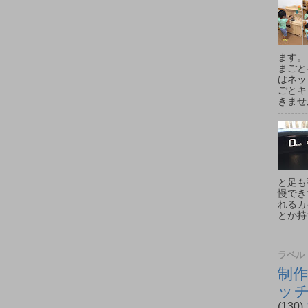
ます。
まごと
はネッ
ごとキ
きません
と足も
慢でき
れるカ
とか持
ラベル
制作
ッ
(130)