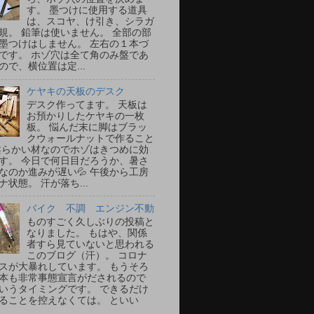
す。 墨つけに使用する道具
は、スコヤ、け引き、シラガ
規。 鉛筆は使いません。 全部の部
墨つけはしません。 左右の１本づ
です。 ホゾ穴は全て角のみ盤であ
ので、横位置は定...
ケヤキの天板のデスク
デスク作ってます。 天板は
お預かりしたケヤキの一枚
板。 悩んだ末に脚はブラッ
クウォールナットで作ること
柔らかい材なのでホゾはきつめに効
す。 今日で何日目だろうか、暑さ
なのか進みが遅い💦 午後から工房
ナ状態。 汗が落ち...
バイク 不調 エンジン不動
ものすごく久しぶりの投稿と
なりました。 もはや、関係
者すら見ていないと思われる
このブログ（汗）。 コロナ
スが大暴れしています。 もうそろ
本も非常事態宣言がだされるので
いうタイミングです。 できるだけ
ることを控えなくては。 といい