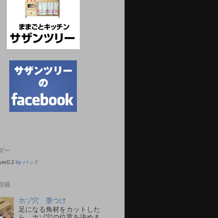
ダー
ver0.2
by バッド
投稿
ホゾ穴 墨つけ
足になる角材をカットした
ら、ホゾ穴の位置を決めま