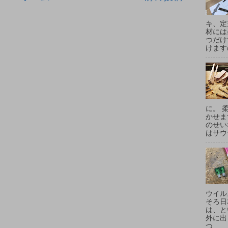
キ、定
材には
つだけ
けます
に。 
かせま
のせい
はサウ
ウイル
そろ日
は、と
外に出
つ...