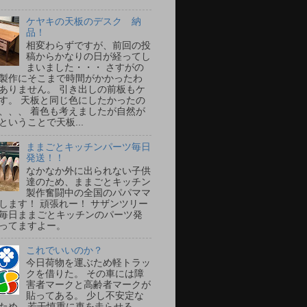
ケヤキの天板のデスク 納
品！
相変わらずですが、前回の投
稿からかなりの日が経ってし
まいました・・・ さすがの
製作にそこまで時間がかかったわ
ありません。 引き出しの前板もケ
す。 天板と同じ色にしたかったの
、、、 着色も考えましたが自然が
ということで天板...
ままごとキッチンパーツ毎日
発送！！
なかなか外に出られない子供
達のため、ままごとキッチン
製作奮闘中の全国のパパママ
します！ 頑張れー！ サザンツリー
毎日ままごとキッチンのパーツ発
ってますよー。
これでいいのか？
今日荷物を運ぶため軽トラッ
クを借りた。 その車には障
害者マークと高齢者マークが
貼ってある。 少し不安定な
ため、若干慎重に車を走らせる。