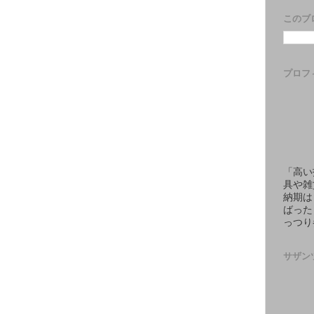
このブ
プロフ
「高い
具や雑
納期は
ばった
っつり
サザン