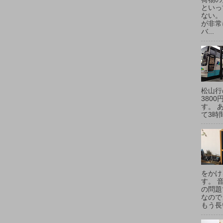
といっ
ない。
が非常
バ...
松山行
380
す。 
て3時間
をかけ
す。 
の問題
なので
もう長