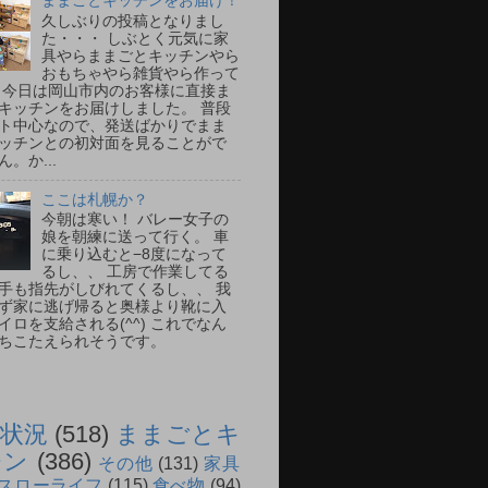
ままごとキッチンをお届け！
久しぶりの投稿となりまし
た・・・ しぶとく元気に家
具やらままごとキッチンやら
おもちゃやら雑貨やら作って
 今日は岡山市内のお客様に直接ま
キッチンをお届けしました。 普段
ト中心なので、発送ばかりでまま
ッチンとの初対面を見ることがで
。か...
ここは札幌か？
今朝は寒い！ バレー女子の
娘を朝練に送って行く。 車
に乗り込むと−8度になって
るし、、 工房で作業してる
手も指先がしびれてくるし、、 我
ず家に逃げ帰ると奥様より靴に入
イロを支給される(^^) これでなん
ちこたえられそうです。
状況
(518)
ままごとキ
チン
(386)
その他
(131)
家具
スローライフ
(115)
食べ物
(94)