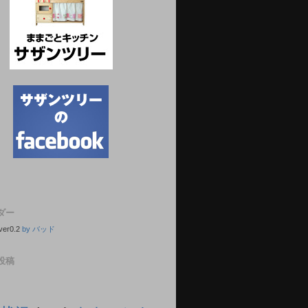
ダー
ver0.2
by バッド
投稿