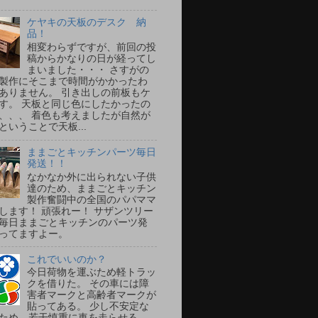
ケヤキの天板のデスク 納
品！
相変わらずですが、前回の投
稿からかなりの日が経ってし
まいました・・・ さすがの
製作にそこまで時間がかかったわ
ありません。 引き出しの前板もケ
す。 天板と同じ色にしたかったの
、、、 着色も考えましたが自然が
ということで天板...
ままごとキッチンパーツ毎日
発送！！
なかなか外に出られない子供
達のため、ままごとキッチン
製作奮闘中の全国のパパママ
します！ 頑張れー！ サザンツリー
毎日ままごとキッチンのパーツ発
ってますよー。
これでいいのか？
今日荷物を運ぶため軽トラッ
クを借りた。 その車には障
害者マークと高齢者マークが
貼ってある。 少し不安定な
ため、若干慎重に車を走らせる。