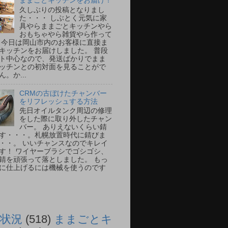
ままごとキッチンをお届け！
久しぶりの投稿となりまし
た・・・ しぶとく元気に家
具やらままごとキッチンやら
おもちゃやら雑貨やら作って
 今日は岡山市内のお客様に直接ま
キッチンをお届けしました。 普段
ト中心なので、発送ばかりでまま
ッチンとの初対面を見ることがで
。か...
CRMの古ぼけたチャンバー
をリフレッシュする方法
先日オイルタンク周辺の修理
をした際に取り外したチャン
バー。 ありえないくらい錆
す・・・。札幌放置時代に錆びま
・・。 いいチャンスなのでキレイ
す！ ワイヤーブラシでゴシゴシ、
錆を頑張って落としました。 もっ
に仕上げるには機械を使うのです
状況
(518)
ままごとキ