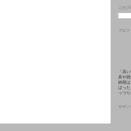
このブ
プロフ
「高い
具や雑
納期は
ばった
っつり
サザン