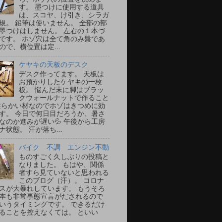
す。 墨つけに使用する道具
は、スコヤ、け引き、シラガ
規。 鉛筆は使いません。 全部の部
墨つけはしません。 左右の１本づ
です。 ホゾ穴は全て角のみ盤であ
ので、横位置は定...
ケヤキの天板のデスク
デスク作ってます。 天板は
お預かりしたケヤキの一枚
板。 悩んだ末に脚はブラッ
クウォールナットで作ること
柔らかい材なのでホゾはきつめに効
す。 今日で何日目だろうか、暑さ
なのか進みが遅い💦 午後から工房
ナ状態。 汗が落ち...
バイク 不調 エンジン不動
ものすごく久しぶりの投稿と
なりました。 もはや、関係
者すら見ていないと思われる
このブログ（汗）。 コロナ
スが大暴れしています。 もうそろ
本も非常事態宣言がだされるので
いうタイミングです。 できるだけ
ることを控えなくては。 といい