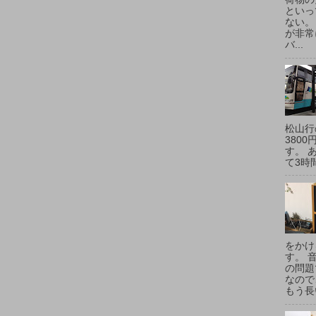
といっ
ない。
が非常
バ...
松山行
380
す。 
て3時間
をかけ
す。 
の問題
なので
もう長