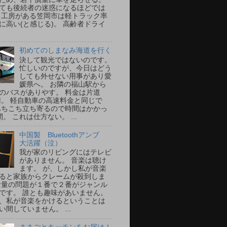
ても後続者の迷惑になるほどでは
 工房がある笠岡市は軽トラック率
に高い(と感じる)。 高齢者ドライ
初めてのしまなみ海道を行く
決して観光ではないのです。
忙しいのですが、今日はどう
しても外せない用事があり愛
媛県へ。 お隣の福山駅から
のバスがありやす。 料金は片道
0円。 軽自動車の高速料金と同じで
あちこち立ち寄るので時間はかかっ
。 これは仕方ない。 ...
中国製 Bluetoothアンプ
大活躍（泣）
我が家のリビングにはテレビ
がありません。 音楽は聴け
ます。 が、しかし私が音楽
ると家族からクレームが殺到しま
音量の問題が１番で２番がジャンル
です。 誰とも趣味があいません。
、私が音楽をかけるということは
い間していません。 ...