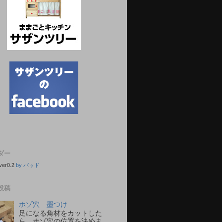
ダー
ver0.2
by バッド
投稿
ホゾ穴 墨つけ
足になる角材をカットした
ら、ホゾ穴の位置を決めま