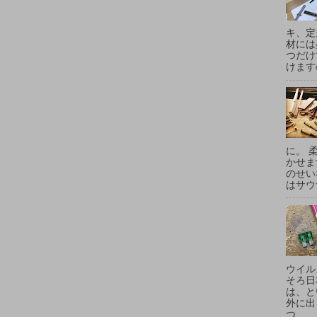
キ、定
材には
つだけ
けます
に。 
かせま
のせい
はサウ
ウイル
そろ日
は、と
外に出
つ...