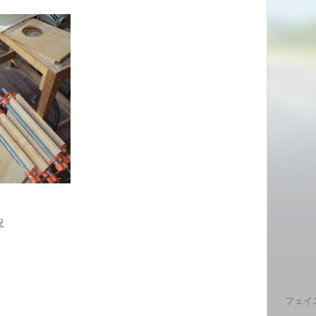
況
フェイ