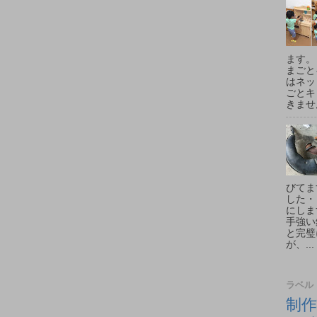
ます。
まごと
はネッ
ごとキ
きません
びてま
した・
にしま
手強い
と完璧
が、...
ラベル
制作