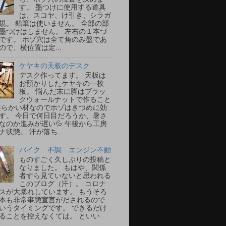
す。 墨つけに使用する道具
は、スコヤ、け引き、シラガ
規。 鉛筆は使いません。 全部の部
墨つけはしません。 左右の１本づ
です。 ホゾ穴は全て角のみ盤であ
ので、横位置は定...
ケヤキの天板のデスク
デスク作ってます。 天板は
お預かりしたケヤキの一枚
板。 悩んだ末に脚はブラッ
クウォールナットで作ること
柔らかい材なのでホゾはきつめに効
す。 今日で何日目だろうか、暑さ
なのか進みが遅い💦 午後から工房
ナ状態。 汗が落ち...
バイク 不調 エンジン不動
ものすごく久しぶりの投稿と
なりました。 もはや、関係
者すら見ていないと思われる
このブログ（汗）。 コロナ
スが大暴れしています。 もうそろ
本も非常事態宣言がだされるので
いうタイミングです。 できるだけ
ることを控えなくては。 といい