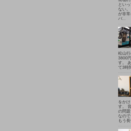
といっ
ない。
が非常
バ...
松山行
380
す。 
て3時間
をかけ
す。 
の問題
なので
もう長