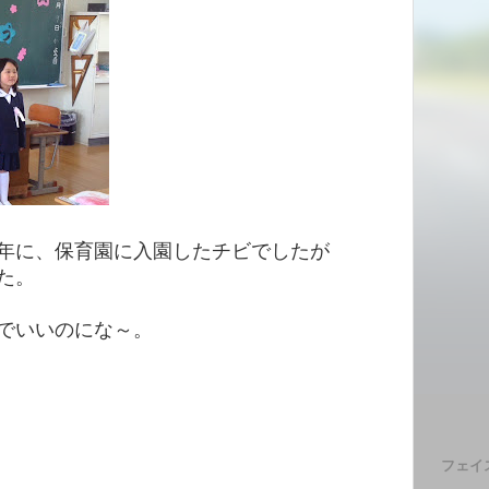
年に、保育園に入園したチビでしたが
た。
でいいのにな～。
フェイ