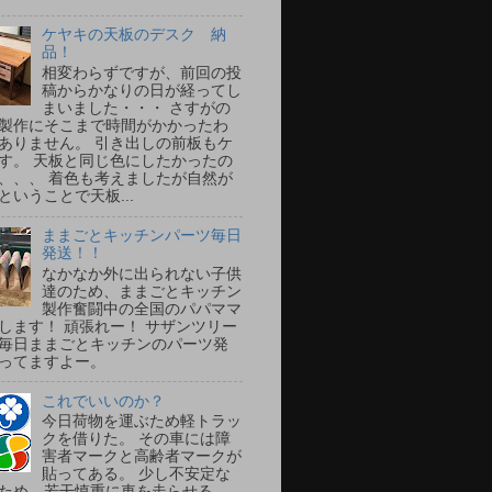
ケヤキの天板のデスク 納
品！
相変わらずですが、前回の投
稿からかなりの日が経ってし
まいました・・・ さすがの
製作にそこまで時間がかかったわ
ありません。 引き出しの前板もケ
す。 天板と同じ色にしたかったの
、、、 着色も考えましたが自然が
ということで天板...
ままごとキッチンパーツ毎日
発送！！
なかなか外に出られない子供
達のため、ままごとキッチン
製作奮闘中の全国のパパママ
します！ 頑張れー！ サザンツリー
毎日ままごとキッチンのパーツ発
ってますよー。
これでいいのか？
今日荷物を運ぶため軽トラッ
クを借りた。 その車には障
害者マークと高齢者マークが
貼ってある。 少し不安定な
ため、若干慎重に車を走らせる。