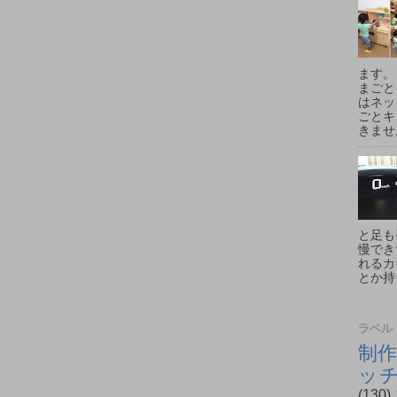
ます。
まごと
はネッ
ごとキ
きません
と足も
慢でき
れるカ
とか持
ラベル
制作
ッ
(130)