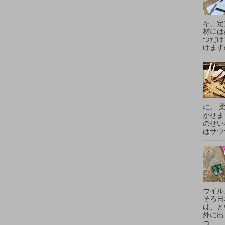
キ、定
材には
つだけ
けます
に。 
かせま
のせい
はサウ
ウイル
そろ日
は、と
外に出
つ...