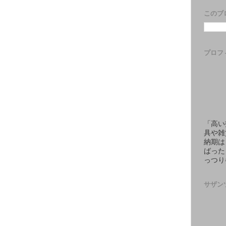
このブ
プロフ
「高い
具や雑
納期は
ばった
っつり
サザン