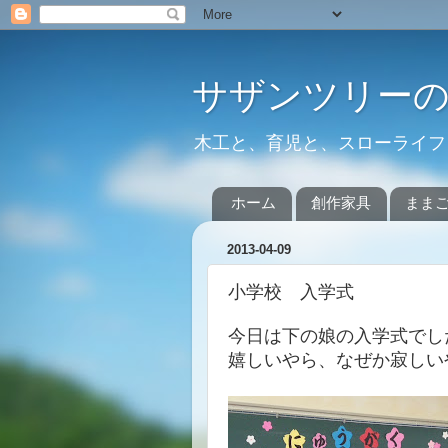
サザンツリー
木工と、育児と、スローライフ
ホーム
創作家具
まま
2013-04-09
小学校 入学式
今日は下の娘の入学式でし
嬉しいやら、なぜか寂しい