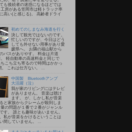
ても後続者の迷惑になるほどでは
 工房がある笠岡市は軽トラック率
に高い(と感じる)。 高齢者ドライ
初めてのしまなみ海道を行く
決して観光ではないのです。
忙しいのですが、今日はどう
しても外せない用事があり愛
媛県へ。 お隣の福山駅から
のバスがありやす。 料金は片道
0円。 軽自動車の高速料金と同じで
あちこち立ち寄るので時間はかかっ
。 これは仕方ない。 ...
中国製 Bluetoothアンプ
大活躍（泣）
我が家のリビングにはテレビ
がありません。 音楽は聴け
ます。 が、しかし私が音楽
ると家族からクレームが殺到しま
音量の問題が１番で２番がジャンル
です。 誰とも趣味があいません。
、私が音楽をかけるということは
い間していません。 ...