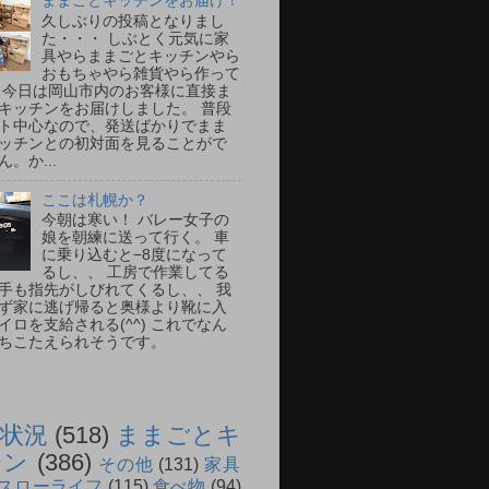
ままごとキッチンをお届け！
久しぶりの投稿となりまし
た・・・ しぶとく元気に家
具やらままごとキッチンやら
おもちゃやら雑貨やら作って
 今日は岡山市内のお客様に直接ま
キッチンをお届けしました。 普段
ト中心なので、発送ばかりでまま
ッチンとの初対面を見ることがで
。か...
ここは札幌か？
今朝は寒い！ バレー女子の
娘を朝練に送って行く。 車
に乗り込むと−8度になって
るし、、 工房で作業してる
手も指先がしびれてくるし、、 我
ず家に逃げ帰ると奥様より靴に入
イロを支給される(^^) これでなん
ちこたえられそうです。
状況
(518)
ままごとキ
チン
(386)
その他
(131)
家具
スローライフ
(115)
食べ物
(94)