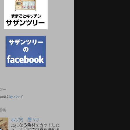
ダー
ver0.2
by バッド
投稿
ホゾ穴 墨つけ
足になる角材をカットした
ら、ホゾ穴の位置を決めま