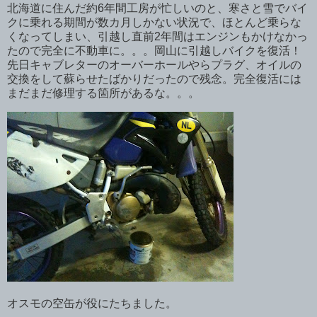
北海道に住んだ約6年間工房が忙しいのと、寒さと雪でバイ
クに乗れる期間が数カ月しかない状況で、ほとんど乗らな
くなってしまい、引越し直前2年間はエンジンもかけなかっ
たので完全に不動車に。。。岡山に引越しバイクを復活！
先日キャブレターのオーバーホールやらプラグ、オイルの
交換をして蘇らせたばかりだったので残念。完全復活には
まだまだ修理する箇所があるな。。。
オスモの空缶が役にたちました。