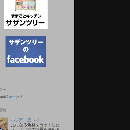
ダー
ver0.2
by バッド
投稿
ホゾ穴 墨つけ
足になる角材をカットした
ら、ホゾ穴の位置を決めま