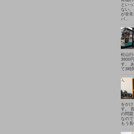
といっ
ない。
が非常
バ...
松山行
380
す。 
て3時間
をかけ
す。 
の問題
なので
もう長