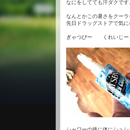
なにをしてても汗ダクです
なんとかこの暑さをクーラ
先日ドラッグストアで気に
ぎゃつびー くれいじー
シャワーの後に体にシュシ