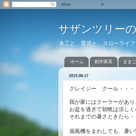
サザンツリー
木工と、育児と、スローライフ
ホーム
創作家具
まま
2015-08-17
クレイジー クール・・・
我が家にはクーラーがあり
お盆を過ぎて朝晩は涼しく
それまでの暑さときたら・
扇風機をまわしても、暑い