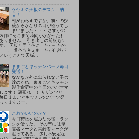
ケヤキの天板のデスク 納
品！
相変わらずですが、前回の投
稿からかなりの日が経ってし
まいました・・・ さすがの
製作にそこまで時間がかかったわ
ありません。 引き出しの前板もケ
す。 天板と同じ色にしたかったの
、、、 着色も考えましたが自然が
ということで天板...
ままごとキッチンパーツ毎日
発送！！
なかなか外に出られない子供
達のため、ままごとキッチン
製作奮闘中の全国のパパママ
します！ 頑張れー！ サザンツリー
毎日ままごとキッチンのパーツ発
ってますよー。
これでいいのか？
今日荷物を運ぶため軽トラッ
クを借りた。 その車には障
害者マークと高齢者マークが
貼ってある。 少し不安定な
ため、若干慎重に車を走らせる。