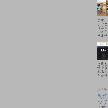
ます。
まごと
はネッ
ごとキ
きません
と足も
慢でき
れるカ
とか持
ラベル
制作
ッ
(130)