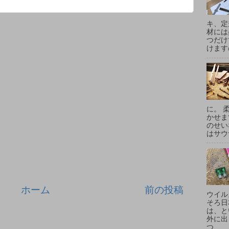
キ、定
材には
つだけ
けます
に。 
かせま
のせい
はサウ
ホーム
前の投稿
ウイル
そろ日
は、と
外に出
つ...