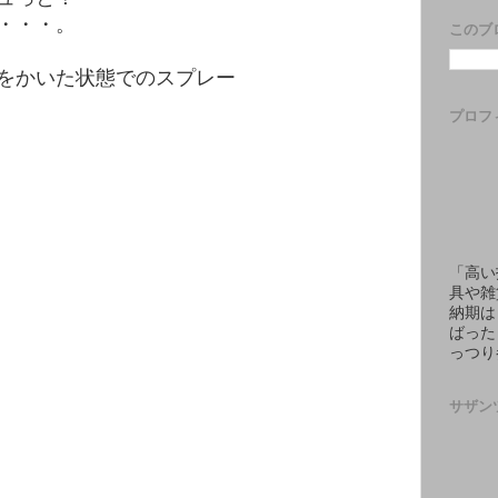
・・・。
このブ
をかいた状態でのスプレー
プロフ
「高い
具や雑
納期は
ばった
っつり
サザン