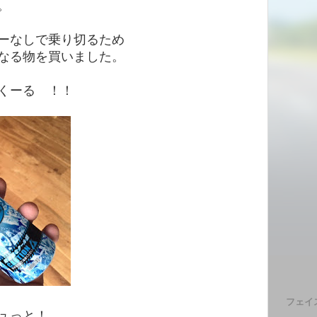
。
ーなしで乗り切るため
なる物を買いました。
くーる ！！
フェイ
ュっと！