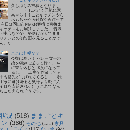
ままごとキッチンをお届け！
久しぶりの投稿となりまし
た・・・ しぶとく元気に家
具やらままごとキッチンやら
おもちゃやら雑貨やら作って
 今日は岡山市内のお客様に直接ま
キッチンをお届けしました。 普段
ト中心なので、発送ばかりでまま
ッチンとの初対面を見ることがで
。か...
ここは札幌か？
今朝は寒い！ バレー女子の
娘を朝練に送って行く。 車
に乗り込むと−8度になって
るし、、 工房で作業してる
手も指先がしびれてくるし、、 我
ず家に逃げ帰ると奥様より靴に入
イロを支給される(^^) これでなん
ちこたえられそうです。
状況
(518)
ままごとキ
チン
(386)
その他
(131)
家具
スローライフ
(115)
食べ物
(94)