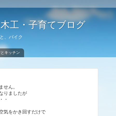
の木工・子育てブログ
と、バイク
ごとキッチン
ません。
なりましたが
・・
空気をかき回すだけで