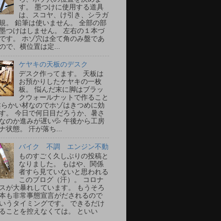
す。 墨つけに使用する道具
は、スコヤ、け引き、シラガ
規。 鉛筆は使いません。 全部の部
墨つけはしません。 左右の１本づ
です。 ホゾ穴は全て角のみ盤であ
ので、横位置は定...
ケヤキの天板のデスク
デスク作ってます。 天板は
お預かりしたケヤキの一枚
板。 悩んだ末に脚はブラッ
クウォールナットで作ること
柔らかい材なのでホゾはきつめに効
す。 今日で何日目だろうか、暑さ
なのか進みが遅い💦 午後から工房
ナ状態。 汗が落ち...
バイク 不調 エンジン不動
ものすごく久しぶりの投稿と
なりました。 もはや、関係
者すら見ていないと思われる
このブログ（汗）。 コロナ
スが大暴れしています。 もうそろ
本も非常事態宣言がだされるので
いうタイミングです。 できるだけ
ることを控えなくては。 といい