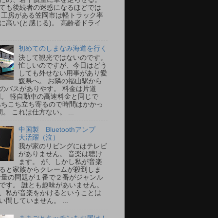
ても後続者の迷惑になるほどでは
 工房がある笠岡市は軽トラック率
に高い(と感じる)。 高齢者ドライ
初めてのしまなみ海道を行く
決して観光ではないのです。
忙しいのですが、今日はどう
しても外せない用事があり愛
媛県へ。 お隣の福山駅から
のバスがありやす。 料金は片道
0円。 軽自動車の高速料金と同じで
あちこち立ち寄るので時間はかかっ
。 これは仕方ない。 ...
中国製 Bluetoothアンプ
大活躍（泣）
我が家のリビングにはテレビ
がありません。 音楽は聴け
ます。 が、しかし私が音楽
ると家族からクレームが殺到しま
音量の問題が１番で２番がジャンル
です。 誰とも趣味があいません。
、私が音楽をかけるということは
い間していません。 ...